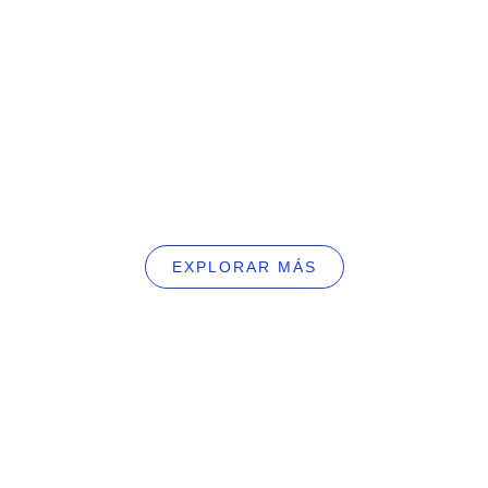
expropiaciones
Consultoría energética
Legalización de proyectos
EXPLORAR MÁS